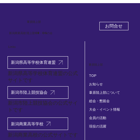
葦原
陸上部
お問合せ
新潟商業高校 陸上部OB・OGの会
Links
2026.5.2 葦原陸上部 現役生×OBOG交流イ
新潟県高等学校体育連盟
葦原陸上部
ベント
新潟県高等学校体育連盟の公式
TOP
サイトです
お知らせ
新潟市陸上競技協会
葦原陸上部について
総会・懇親会
​新潟市陸上競技協会の公式サイ
トです
大会・イベント情報
会員の活動
新潟商業高等学校
現役の活躍
新潟商業高校の公式サイトです