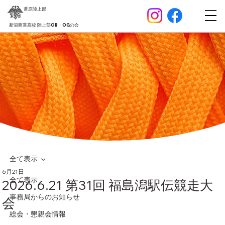
葦原
陸上部
新潟商業高校 陸上部OB・OGの会
全て表示
6月21日
全て表示
2026.6.21 第31回 福島潟駅伝競走大
事務局からのお知らせ
会
総会・懇親会情報