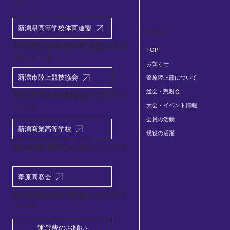
Links
2026.5.7-9 春季新潟下越佐渡地区陸上競
新潟県高等学校体育連盟
葦原陸上部
技大会
新潟県高等学校体育連盟の公式
TOP
サイトです
お知らせ
新潟市陸上競技協会
葦原陸上部について
総会・懇親会
​新潟市陸上競技協会の公式サイ
トです
大会・イベント情報
会員の活動
新潟商業高等学校
現役の活躍
新潟商業高校の公式サイトです
葦原同窓会
新潟商業高校同窓会の公式サイ
トです
運営費のお願い