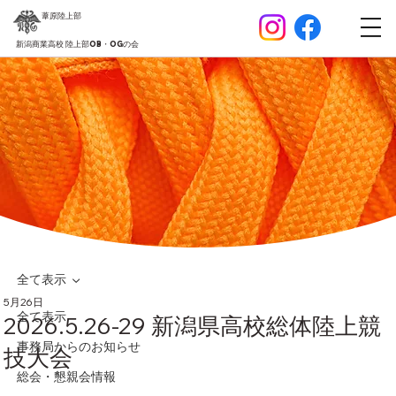
葦原
陸上部
新潟商業高校 陸上部OB・OGの会
全て表示
5月26日
全て表示
2026.5.26-29 新潟県高校総体陸上競
事務局からのお知らせ
技大会
総会・懇親会情報