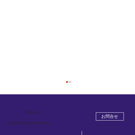
葦原
陸上部
お問合せ
新潟商業高校 陸上部OB・OGの会