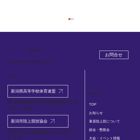
葦原
陸上部
お問合せ
新潟商業高校 陸上部OB・OGの会
Links
2026.5.26-29 新潟県高校総体陸上競技大
新潟県高等学校体育連盟
葦原陸上部
会
新潟県高等学校体育連盟の公式
TOP
サイトです
お知らせ
新潟市陸上競技協会
葦原陸上部について
総会・懇親会
​新潟市陸上競技協会の公式サイ
トです
大会・イベント情報