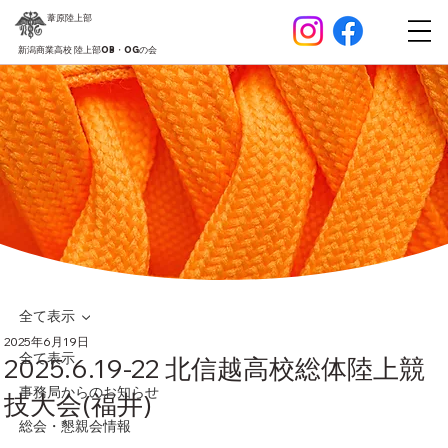
葦原
陸上部
新潟商業高校 陸上部OB・OGの会
全て表示
2025年6月19日
全て表示
2025.6.19-22 北信越高校総体陸上競
事務局からのお知らせ
技大会(福井)
総会・懇親会情報