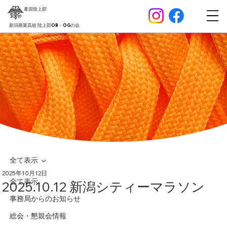
葦原
陸上部
新潟商業高校 陸上部OB・OGの会
全て表示
2025年10月12日
全て表示
2025.10.12 新潟シティーマラソン
事務局からのお知らせ
総会・懇親会情報