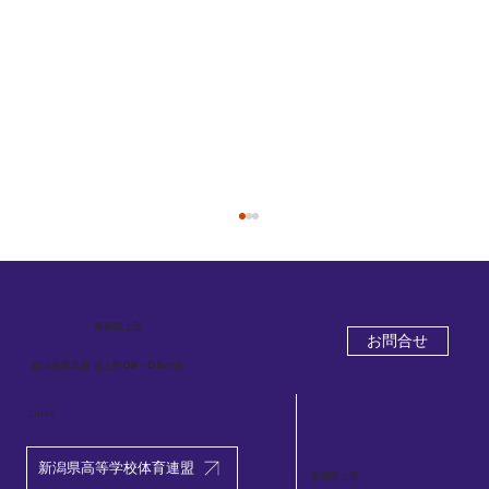
葦原
陸上部
お問合せ
新潟商業高校 陸上部OB・OGの会
Links
2026.6.7 秋葉区春のマラソン大会
新潟県高等学校体育連盟
葦原陸上部