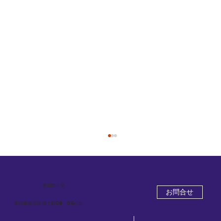
葦原
陸上部
お問合せ
新潟商業高校 陸上部OB・OGの会