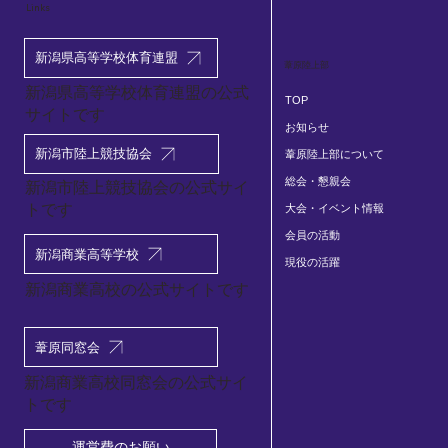
Links
2026.5.26-29 新潟県高校総体陸上競技大
新潟県高等学校体育連盟
葦原陸上部
会
新潟県高等学校体育連盟の公式
TOP
サイトです
お知らせ
新潟市陸上競技協会
葦原陸上部について
総会・懇親会
​新潟市陸上競技協会の公式サイ
トです
大会・イベント情報
会員の活動
新潟商業高等学校
現役の活躍
新潟商業高校の公式サイトです
葦原同窓会
新潟商業高校同窓会の公式サイ
トです
運営費のお願い