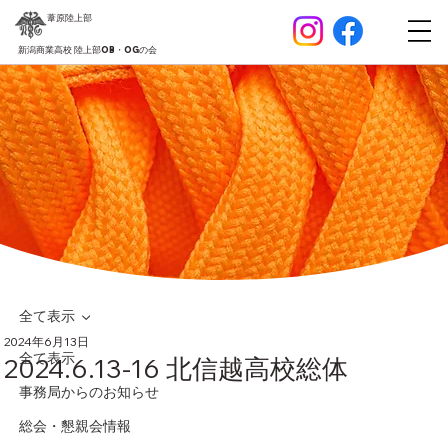
葦原
陸上部
新潟商業高校 陸上部OB・OGの会
全て表示
2024年6月13日
全て表示
2024.6.13-16 北信越高校総体
事務局からのお知らせ
総会・懇親会情報