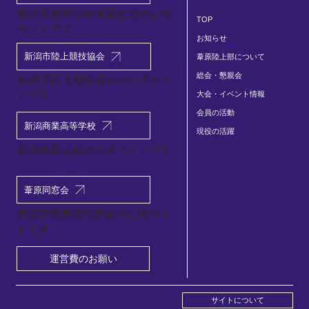
会
新潟県高等学校体育連盟の公式
TOP
サイトです
お知らせ
新潟市陸上競技協会
葦原陸上部について
総会・懇親会
​新潟市陸上競技協会の公式サイ
トです
大会・イベント情報
会員の活動
新潟商業高等学校
現役の活躍
新潟商業高校の公式サイトです
葦原同窓会
新潟商業高校同窓会の公式サイ
トです
運営費のお願い
サイトについて