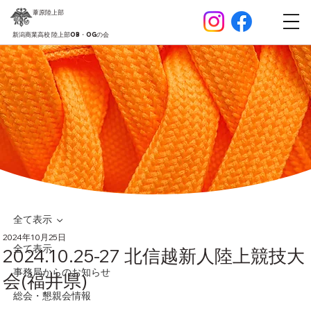
葦原
陸上部
新潟商業高校 陸上部OB・OGの会
全て表示
2024年10月25日
全て表示
2024.10.25-27 北信越新人陸上競技大
事務局からのお知らせ
会(福井県)
総会・懇親会情報