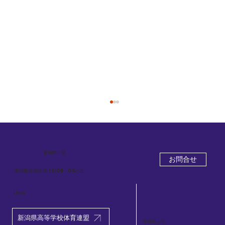
葦原
陸上部
お問合せ
新潟商業高校 陸上部OB・OGの会
Links
2026.5.26-29 新潟県高校総体陸上競技大
新潟県高等学校体育連盟
葦原陸上部